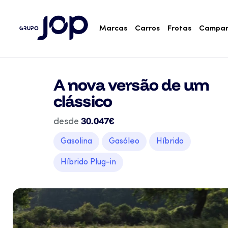
Marcas
Carros
Frotas
Campa
A nova versão de um
clássico
30.047€
desde
Gasolina
Gasóleo
Híbrido
Híbrido Plug-in