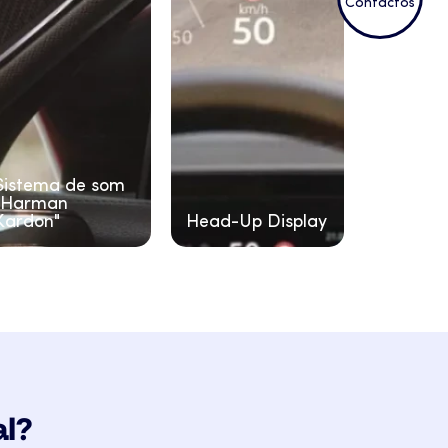
Contactos
Sistema de som
"Harman
Kardon"
Head-Up Display
al?