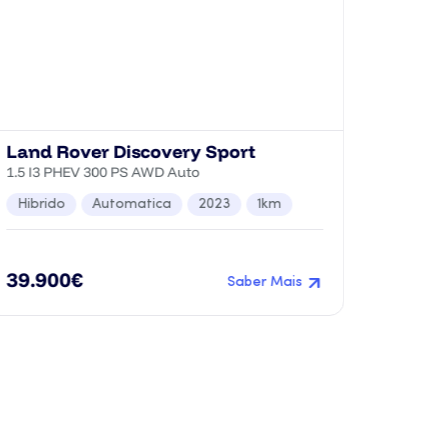
Land Rover Discovery Sport
BMW S
1.5 I3 PHEV 300 PS AWD Auto
116d
Hibrido
Automatica
2023
1km
Diesel
39.900€
18.3
Saber Mais