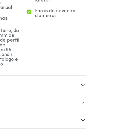
lateral
o
anual
Farois de nevoeiro
dianteiros
nais
teiro, da
5 mm de
 de perfil
 de
om 95
ionais
talogo e
ro
etic
Bancos em tecido e
justável
material adicional
tecido
udio
Número de
Direcção assistida
ádio
altifalantes: 4
l
Eléctrico e variável
internet,
e écran a
raseiros
Sistema de ar
Acabamento de luxo