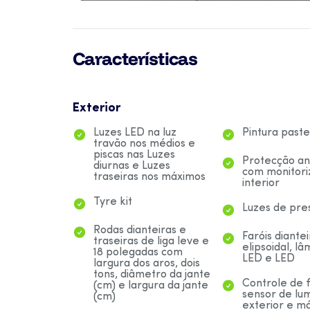
Características
Exterior
Luzes LED na luz
Pintura paste
travão nos médios e
piscas nas Luzes
Protecção an
diurnas e Luzes
com monitori
traseiras nos máximos
interior
Tyre kit
Luzes de pre
Rodas dianteiras e
Faróis diante
traseiras de liga leve e
elipsoidal, l
18 polegadas com
LED e LED
largura dos aros, dois
tons, diâmetro da jante
Controle de 
(cm) e largura da jante
sensor de lu
(cm)
exterior e m