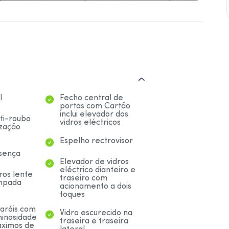
l
Fecho central de
portas com Cartão
inclui elevador dos
ti-roubo
vidros eléctricos
zação
Espelho rectrovisor
sença
Elevador de vidros
eléctrico dianteiro e
iros lente
traseiro com
âmpada
acionamento a dois
toques
faróis com
Vidro escurecido na
minosidade
traseira e traseira
áximos de