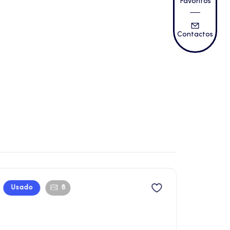
Favoritos
Contactos
Usado
8
Usad