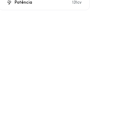
Potência
131cv