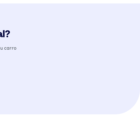
al?
u carro