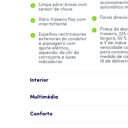
accionament
Limpa pára-brisas com
automático m
sensor de chuva
Farois direcio
Vidro traseiro fixo com
intermittente
Pneus da dian
traseira, 22
Espelhos rectrovisores
largura, 50 %
exteriores do condutor
e V de índice
e passageiro com
velocidade c
ajuste elétrico,
para convenc
aquecido, da côr da
medida de ca
carroçaria e luzes
18 de diâmet
indicadoras
Interior
Banco dianteiro do
Volante synth
condutor individual e
leather com a
Multimédia
aquecido com sem
em altura e
ajustamento eléctrico
ajustamento
Lig externa aparelho
Sistema de á
tipo de reclinação
telescópico ,
diversão inclui USB, 1, 0
AM/FM com r
manual, tipo de
multifunciona
Conforto
e 0
digital, rádio 
ajustamento em
écran táctil 
alcance manual e tipo
Três bancos t
Botão de arranque do
Sistemas de
cores 160
Som com controlo
de ajustamento em